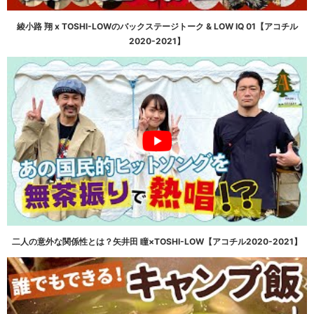
綾小路 翔 x TOSHI-LOWのバックステージトーク & LOW IQ 01【アコチル
2020-2021】
二人の意外な関係性とは？矢井田 瞳×TOSHI-LOW【アコチル2020-2021】