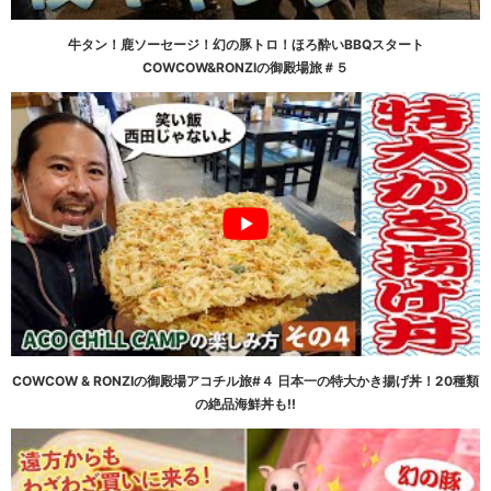
牛タン！鹿ソーセージ！幻の豚トロ！ほろ酔いBBQスタート
COWCOW&RONZIの御殿場旅＃５
COWCOW & RONZIの御殿場アコチル旅#４ 日本一の特大かき揚げ丼！20種類
の絶品海鮮丼も!!