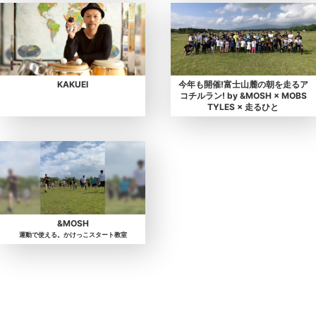
KAKUEI
今年も開催!富士山麓の朝を走るア
コチルラン! by &MOSH × MOBS
TYLES × 走るひと
&MOSH
運動で使える。かけっこスタート教室