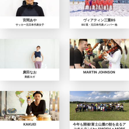
宮間あや
ヴィアティン三重BS
サッカー元日本代表女子
BS 現・元日本代表メンバー 他
廣田なお
MARTIN JOHNSON
美筋ヨガ
KAKUEI
今年も開催!富士山麓の朝を走るア
コチルラン! by &MOSH × MOBS