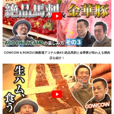
COWCOW & RONZIの御殿場アコチル旅#3 絶品馬刺と金華豚が味わえる精肉
店を紹介！