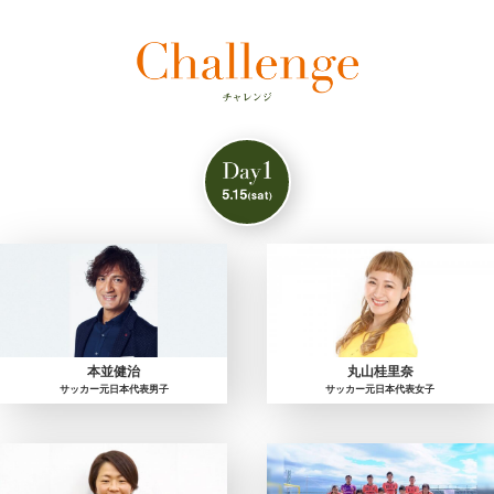
本並健治
丸山桂里奈
サッカー元日本代表男子
サッカー元日本代表女子