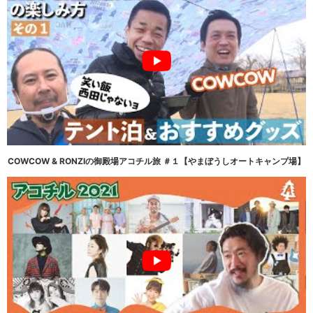
COWCOW & RONZIの御殿場アコチル旅 ＃１【やまぼうしオートキャンプ場】