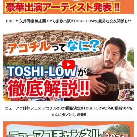
PUFFY 矢井田瞳 氣志團 HYら多数出演!!TOSHI-LOWの意外な交友関係も!?
ニューアコ姉妹フェス アコチル2021開催決定!!TOSHI-LOWがMC候補104ち
ゃんにダメ出し連発!!