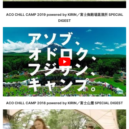
ACO CHiLL CAMP 2019 powered by KIRIN／富士御殿場蒸溜所 SPECIAL
DIGEST
ACO CHiLL CAMP 2018 powered by KIRIN／富士山麓 SPECIAL DIGEST