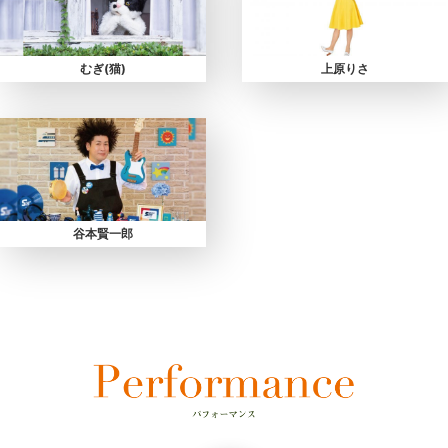
むぎ(猫)
上原りさ
谷本賢一郎