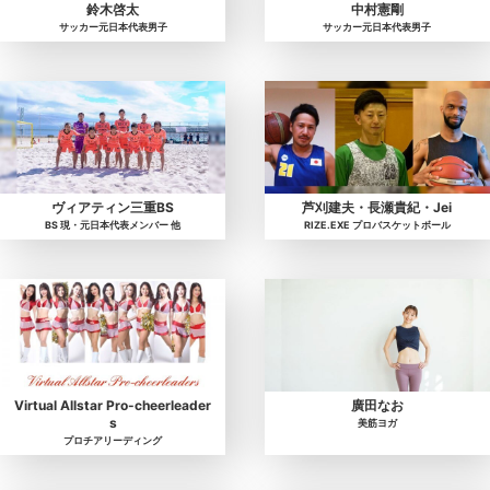
鈴木啓太
中村憲剛
サッカー元日本代表男子
サッカー元日本代表男子
ヴィアティン三重BS
芦刈建夫・長瀬貴紀・Jei
BS 現・元日本代表メンバー 他
RIZE.EXE プロバスケットボール
Virtual Allstar Pro-cheerleader
廣田なお
s
美筋ヨガ
プロチアリーディング