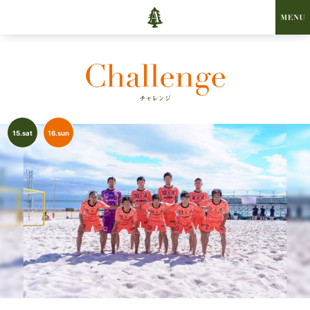
15.sat
16.sun