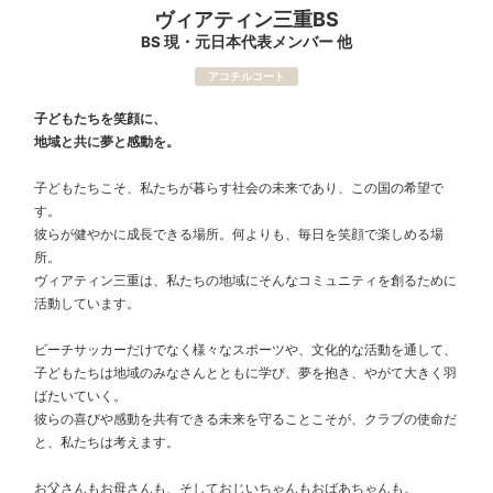
ヴィアティン三重BS
BS 現・元日本代表メンバー 他
アコチルコート
子どもたちを笑顔に、
地域と共に夢と感動を。
子どもたちこそ、私たちが暮らす社会の未来であり、この国の希望で
す。
彼らが健やかに成長できる場所。何よりも、毎日を笑顔で楽しめる場
所。
ヴィアティン三重は、私たちの地域にそんなコミュニティを創るために
活動しています。
ビーチサッカーだけでなく様々なスポーツや、文化的な活動を通して、
子どもたちは地域のみなさんとともに学び、夢を抱き、やがて大きく羽
ばたいていく。
彼らの喜びや感動を共有できる未来を守ることこそが、クラブの使命だ
と、私たちは考えます。
お父さんもお母さんも、そしておじいちゃんもおばあちゃんも。